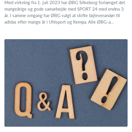
Med virkning fra 1. juli 2023 har ØBG Silkeborg forlænget det
mangeårige og gode samarbejde med SPORT 24 med endnu 3
år. I samme omgang har ØBG valgt at skifte tøjleverandør til
adidas efter mange år i Uhlsport og Kempa. Alle ØBG-a...