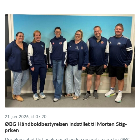
21. jun. 2026, kl. 07.20
ØBG Håndboldbestyrelsen indstillet til Morten Stig-
prisen
Der blev sat et flot punktum på endnu en god sæson for ØBG