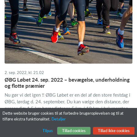
2. sep. 2022, kl. 21.02
ØBG Løbet 24. sep. 2022 – bevægelse, underholdning
og flotte præmier
Nu gør vi det igen !! ØBG Løbet er en del af den store festdag i
ØBG, lørdag d. 24. september. Du kan vælge den distance, der
passer dig: 1,5 km børnedistance 5 km / 10 km / halvmaraton
Dette website bruger cookies til at forbedre brugeroplevelsen og til at
Vi starter lørdag formiddag kl. 9....
tilføre ekstra funktionalitet.
Detaljer
Tilpas
Tillad cookies
Tillad ikke cookies