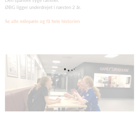
Den spanske syge rammer.
ØBG ligger underdrejet i næsten 2 år.
Se alle milepæle og få hele historien